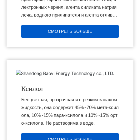
лектронных чернил, агента силиката натрия
леча, водного прилипателя и агента отливки
органического эстера леча.
СМОТРЕТЬ БОЛЬШЕ
Ксилол
Бесцветная, прозрачная и с резким запахом
жидкость, она содержит 45%~70% мета-ксил
ола, 10%~15% пара-ксилола и 10%~15% орт
о-ксилола. Не растворима в воде.
СМОТРЕТЬ БОЛЬШЕ