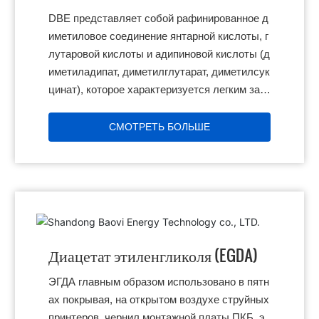
DBE представляет собой рафинированное д
иметиловое соединение янтарной кислоты, г
лутаровой кислоты и адипиновой кислоты (д
иметиладипат, диметилглутарат, диметилсук
цинат), которое характеризуется легким зап
ахом и низким давлением пара.
СМОТРЕТЬ БОЛЬШЕ
Диацетат этиленгликоля (EGDA)
ЭГДА главным образом использовано в пятн
ах покрывая, на открытом воздухе струйных
принтеров, чернил монтажной платы ПКБ, э