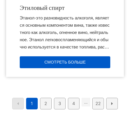
Этиловый спирт
Этанол-это разновидность алкоголя, являет
ся основным компонентом вина, также извес
тного как алкоголь, огненное вино, нейтраль
ное. Этанол легковоспламеняющийся и обы
чно используется в качестве топлива, раств
орителя и дезинфицирующего средства. Он
также используется в органическом синтезе.
СМОТРЕТЬ БОЛЬШЕ
...
1
2
3
4
22